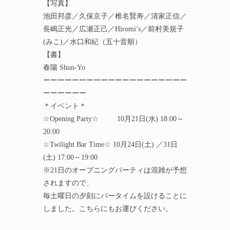
【写真】
池田邦彦／久保京子／椎名賢寿／清家正信／
長嶋正光／広瀬正己／Hiromi’s／前村美規子
(みこ)／水口和紀（五十音順）
【書】
春陽 Shun-Yo
ーーーーーーーーーーーーーーーーーーーー
ーーーーーー
＊イベント＊
☆Opening Party☆ 10月21日(水) 18:00～
20:00
☆Twilight Bar Time☆ 10月24日(土) ／31日
(土) 17:00～19:00
※21日のオープニングパーティは混雑が予想
されますので、
毎土曜日の夕刻にバータイムを設けることに
しました。こちらにもお運びください。