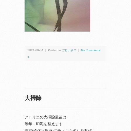
2021-09-04 ｜ Posted in
ごあいさつ
｜
No Comments
»
大掃除
アトリエの大掃除最後は
毎年、印泥を整えます
珠砂(硫化水銀系)に蓬（よもぎ）を混ぜ