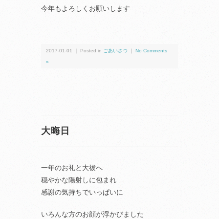
今年もよろしくお願いします
2017-01-01 ｜ Posted in
ごあいさつ
｜
No Comments
»
大晦日
一年のお礼と大祓へ
穏やかな陽射しに包まれ
感謝の気持ちでいっぱいに
いろんな方のお顔が浮かびました