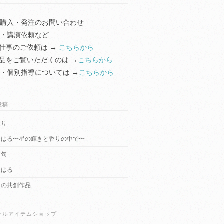
購入・発注のお問い合わせ
・講演依頼など
事のご依頼は →
こちらから
をご覧いただくのは →
こちらから
・個別指導については →
こちらから
投稿
巡り
なはる〜星の輝きと香りの中で〜
節句
なはる
ての共創作品
ナルアイテムショップ