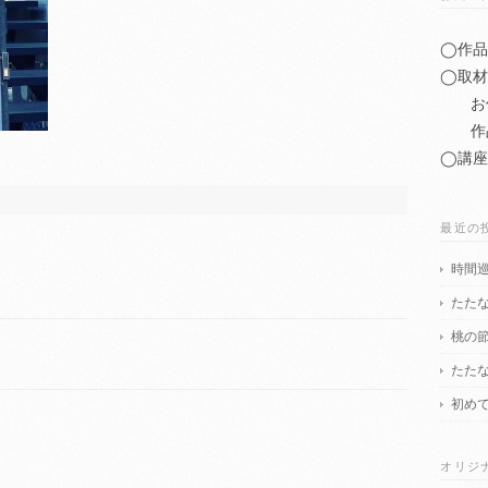
◯作品
◯取材
お仕
作品
◯講座
最近の
時間
たた
桃の
たた
初め
オリジ