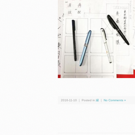
2016-11-10 ｜ Posted in
縁
｜
No Comments »