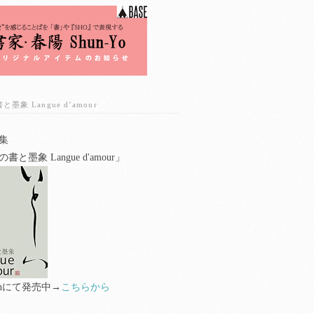
墨象 Langue d’amour
集
書と墨象 Langue d'amour」
zonにて発売中→
こちらから