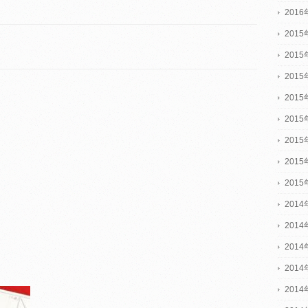
201
2015
2015
2015
201
201
201
201
201
2014
2014
2014
201
201