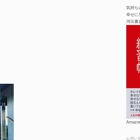
気持ち
幸せに
河出書
Amaz
お問い