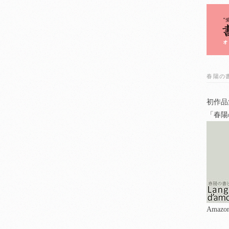
春陽の書と
初作品
「春陽の
Ama