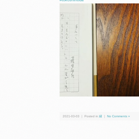
2021-03-03 ｜ Posted in
縁
｜
No Comments »