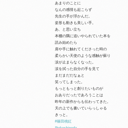
あまりのことに
なんの感情も起こらず
先生の手が浮かんだ。
姿形も動きも美しい手。
あ、と思い立ち
本棚の隅に追いやられていた本を
読み始めたら
肩や手に触れてくださった時の
柔らかい天使のような感触が蘇り
涙が止まらなくなった。
涙を拭った自分の手を見て
まだまだだなぁと
笑ってしまった。
もっともっと創りたいものが
おありだったであろうことは
昨年の新作からも伝わってきた。
天の上でも書いていらっしゃる
きっと。
#篠田桃紅
#tokoshinoda