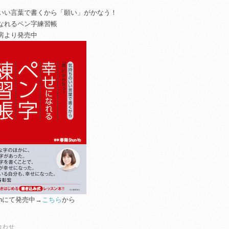
いい言葉で書くから「願い」がかなう！
なれるペン字練習帳
房より発売中
onにて発売中→
こちら
から
合わせ