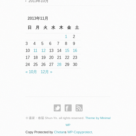
2013年10月
2013年11月
日
月
火
水
木
金
土
1
2
3
4
5
6
7
8
9
10
11
12
13
14
15
16
17
18
19
20
21
22
23
24
25
26
27
28
29
30
« 10月
12月 »
© 書家・春陽 Shun-Yo. all rights reserved.
Theme by Minimal
WP
Copy Protected by
Chetan
s
WP-Copyprotect
.