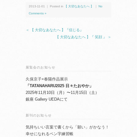
2013-11-01 ｜ Posted in
【 大切なあなたへ 】
｜
No
Comments »
＜ 【 大切なあなたへ 】『信じる』
【 大切なあなたへ 】『 笑顔 』 ＞
展覧会のお知らせ
久保京子×春陽作品展示
「TATANAHARU2025 日々たおやか」
2025年11月10日（月）〜11月15日（土）
銀座 Gallery UEDAにて
新刊のお知らせ
気持ちいい言葉で書くから「願い」がかなう！
幸せになれるペン字練習帳