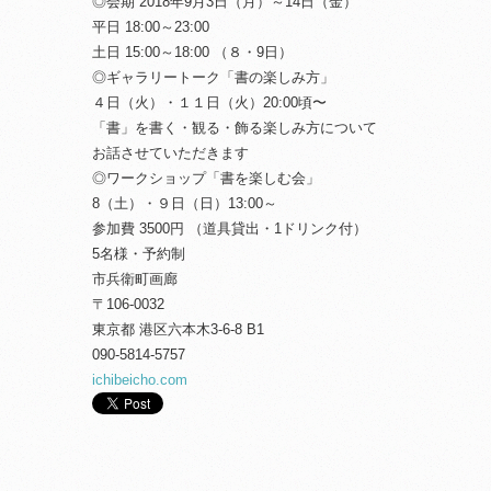
◎会期 2018年9月3日（月）～14日（金）
平日 18:00～23:00
土日 15:00～18:00 （８・9日）
◎ギャラリートーク「書の楽しみ方」
４日（火）・１１日（火）20:00頃〜
「書」を書く・観る・飾る楽しみ方について
お話させていただきます
◎ワークショップ「書を楽しむ会」
8（土）・９日（日）13:00～
参加費 3500円 （道具貸出・1ドリンク付）
5名様・予約制
市兵衛町画廊
〒106-0032
東京都 港区六本木3-6-8 B1
090-5814-5757
ichibeicho.com